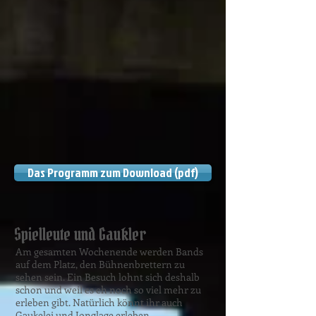
Das Programm zum Download (pdf)
Spielleute und Gaukler
Am gesamten Wochenende werden Bands
auf dem Platz, den Bühnenbrettern zu
sehen sein. Ein Besuch lohnt sich deshalb
schon und weil es eh noch so viel mehr zu
erleben gibt. Natürlich könnt ihr auch
Gaukelei und Jonglage erleben.