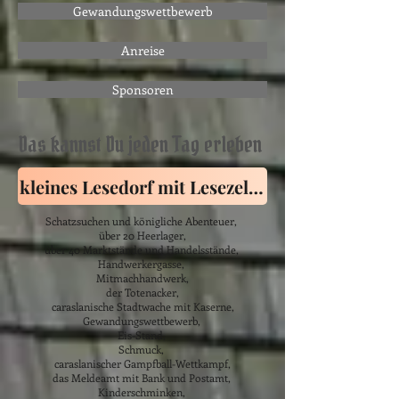
Gewandungswettbewerb
Anreise
Sponsoren
Das kannst Du jeden Tag erleben
kleines Lesedorf mit Lesezelt ++NEU++ Buchl
Schatzsuchen und königliche Abenteuer,
über 20 Heerlager,
über 40 Marktstände und Handelsstände,
Handwerkergasse,
Mitmachhandwerk,
der Totenacker,
caraslanische Stadtwache mit Kaserne,
Gewandungswettbewerb,
Eis-Stand,
Schmuck,
caraslanischer Gampfball-Wettkampf,
das Meldeamt mit Bank und Postamt,
Kinderschminken,