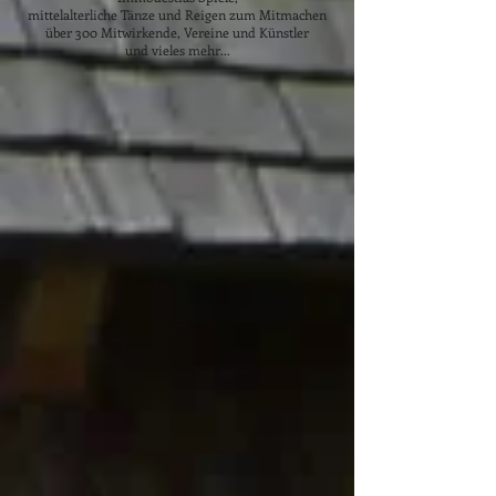
mittelalterliche Tänze und Reigen zum Mitmachen
über 300 Mitwirkende, Vereine und Künstler
und vieles mehr...