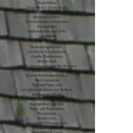
Bogenbahn,
Dungeon mit Erweiterung,
Zwerg mit Schlundus-Stollen und Schürfen,
Mitmachschlacht,
Schmiedekunst, Schleiferei,
Feuershows,
Lederarbeiten und Felle,
Lagerleben,
Böttgerei,
Gewandungshändler,
ritterliche Schaukämpfe,
rituelle Räuchereien,
Bruchenball,
leckere Schmauserei aus der Braterei,
Kinderkampfarena,
Kinder-Armbrustschießen,
Narr Curiositas,
Pen and Paper Zelt,
königliche Artillerie mit Balliste,
Marionetten-Spiel,
Liverollenspiel für alle Besucher,
Zwergenbier und Met,
Tänze und Reigentanz,
Musikanten,
Räubereien,
das tägliche Königsgericht,
veganes Essen,
Immodestias Spiele,