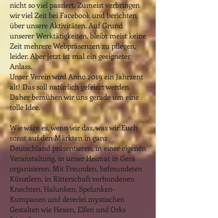
nicht so viel passiert. Zumeist verbringen
wir viel Zeit bei Facebook und berichten
über unsere Aktivitäten. Auf Grund
unserer Werktätigkeiten, bleibt meist keine
Zeit mehrere Webpräsenzen zu pflegen,
leider. Aber jetzt ist mal ein geeigneter
Anlass.
Unser Verein wird Anno 2019 ein Jahrzent
alt! Das soll natürlich gefeiert werden.
Daher bemühen wir uns gerade um eine
tolle Idee.
Wie wäre es, wenn wir das, was wir Euch
sonst auf den Märkten in ganz
Deutschland präsentieren, in einer eigenen
Veranstaltung, in unser Heimat in Gera
organisieren. Mit Freunden, befreundeten
Künstlern, in Ritterschaft verbundenen
Knechten, Halunken, Spelunken-
Kumpanen und dererlei mystischen
Gestalten wie Hexen, Elfen und Orks