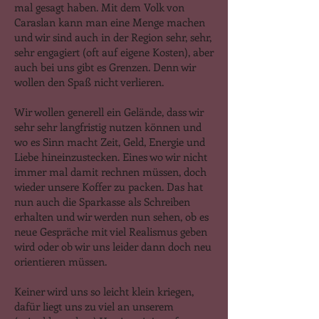
mal gesagt haben. Mit dem Volk von
Caraslan kann man eine Menge machen
und wir sind auch in der Region sehr, sehr,
sehr engagiert (oft auf eigene Kosten), aber
auch bei uns gibt es Grenzen. Denn wir
wollen den Spaß nicht verlieren.
Wir wollen generell ein Gelände, dass wir
sehr sehr langfristig nutzen können und
wo es Sinn macht Zeit, Geld, Energie und
Liebe hineinzustecken. Eines wo wir nicht
immer mal damit rechnen müssen, doch
wieder unsere Koffer zu packen. Das hat
nun auch die Sparkasse als Schreiben
erhalten und wir werden nun sehen, ob es
neue Gespräche mit viel Realismus geben
wird oder ob wir uns leider dann doch neu
orientieren müssen.
Keiner wird uns so leicht klein kriegen,
dafür liegt uns zu viel an unserem