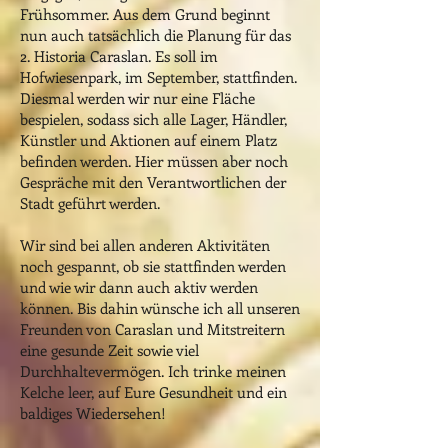
Frühsommer. Aus dem Grund beginnt
nun auch tatsächlich die Planung für das
2. Historia Caraslan. Es soll im
Hofwiesenpark, im September, stattfinden.
Diesmal werden wir nur eine Fläche
bespielen, sodass sich alle Lager, Händler,
Künstler und Aktionen auf einem Platz
befinden werden. Hier müssen aber noch
Gespräche mit den Verantwortlichen der
Stadt geführt werden.
Wir sind bei allen anderen Aktivitäten
noch gespannt, ob sie stattfinden werden
und wie wir dann auch aktiv werden
können. Bis dahin wünsche ich all unseren
Freunden von Caraslan und Mitstreitern
eine gesunde Zeit sowie viel
Durchhaltevermögen. Ich trinke meinen
Kelche leer, auf Eure Gesundheit und ein
baldiges Wiedersehen!