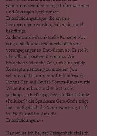
genommen werden. Einige Informationen
und Aussagen bestimmter
Entscheidungsträger, die an uns
herangetragen wurden, haben das auch
bekräftigt.
Zudem wurde das aktuelle Konzept Nov.
2013 erstellt und weicht erheblich von
vorangegangenen Entwürfen ab. Es stößt
überall auf positive Resonanz. Wir
brauchen viel mehr Zeit, um eine solide
Konzeptumsetzung zu erzielen. (wir
schauen dabei immer auf Erlebnispark
Plohn) Den auf Teufel-Komm-Raus wurde
Weltentor erbaut und es hat nicht
geklappt. ++EDIT13.9: Der Landkreis Greiz
(Politiker)/ die Sparkasse Gera-Greiz trägt
hier maßgeblich die Verantwortung, trifft
in Politik und im Amt die
Entscheidungen.++
Das wollte ich bei der Gelegenheit einfach