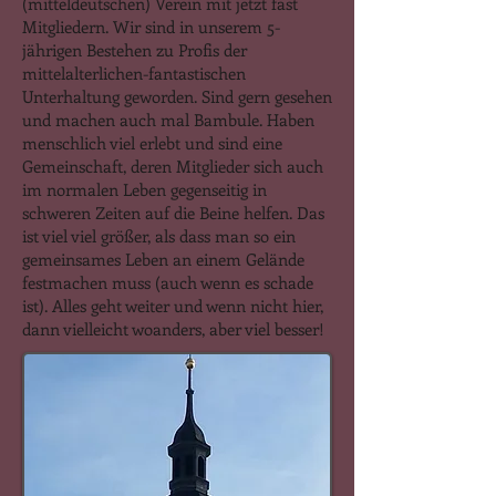
(mitteldeutschen) Verein mit jetzt fast
Mitgliedern. Wir sind in unserem 5-
jährigen Bestehen zu Profis der
mittelalterlichen-fantastischen
Unterhaltung geworden. Sind gern gesehen
und machen auch mal Bambule. Haben
menschlich viel erlebt und sind eine
Gemeinschaft, deren Mitglieder sich auch
im normalen Leben gegenseitig in
schweren Zeiten auf die Beine helfen. Das
ist viel viel größer, als dass man so ein
gemeinsames Leben an einem Gelände
festmachen muss (auch wenn es schade
ist). Alles geht weiter und wenn nicht hier,
dann vielleicht woanders, aber viel besser!