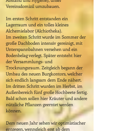
Abstand und Hygiene), unser
Vereinsdomizil umzubauen.
Im ersten Schritt entstanden ein
Lagerraum und ein tolles kleines
Alchemielabor (Alchiotheka).
Im zweiten Schritt wurde im Sommer der
große Dachboden intensiv gereinigt, mit
Unterspannbahnen versehen und ein
Bodenbelag verlegt. Später entsteht hier
der Versammlungs- und
Trocknungsraum. Zeitgleich begann der
Umbau des neuen Burgkontors, welcher
sich endlich langsam dem Ende nähert.
Im dritten Schritt wurden im Herbst, im
Außenbereich fünf große Hochbeete fertig.
Bald schon sollen hier Kräuter und andere
nützliche Pflanzen geerntet werden
können.
Dem neuen Jahr sehen wir optimistischer
entgegen, wenngleich erst ab dem