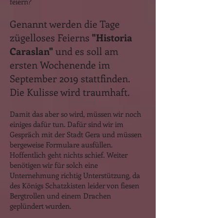
feiern?
Genannt werden die Tage
zügelloses Feierns
"Historia
Caraslan"
und es soll am
ersten Wochenende im
September 2019 stattfinden.
Die Kulisse wird traumhaft.
Damit das aber so wird, müssen wir noch
einiges dafür tun. Dafür sind wir im
Gespräch mit der Stadt Gera und müssen
bergeweise Formulare ausfüllen.
Hoffentlich geht nichts schief. Weiter
benötigen wir für solch eine
Unternehmung richtig Unterstützung, da
des Königs Schatzkisten leider von fiesen
Bergtrollen und einem Drachen
geplündert wurden.