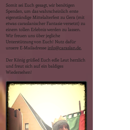
Somit sei Euch gesagt, wir benötigen
Spenden, um das wahrscheinlich erste
eigenständige Mittelalterfest zu Gera (mit
etwas caraslanischer Fantasie versetzt) zu
einem tollen Erlebnis werden zu lassen.
Wir freuen uns über jegliche
Unterstützung von Euch! Nutz dafür
unsere E-Mailadresse
info@caraslan.de.
Der König grüßed Euch edle Leut herzlich
und freut sich auf ein baldiges
Wiedersehen!