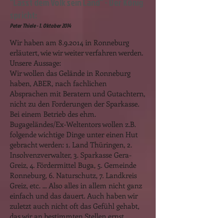
"Lasst dem Volk sein Land
" - Der König
spricht:
Peter Thiele - 1. Oktober 2014
Wir haben am 8.9.2014 in Ronneburg
erläutert, wie wir weiter verfahren werden.
Unsere Aussage:
Wir wollen das Gelände in Ronneburg
haben, ABER, nach fachlichen
Absprachen mit Beratern und Gutachtern,
nicht zu den Forderungen der Sparkasse.
Bei einem Betrieb des ehm.
Bugageländes/Ex-Weltentors wollen z.B.
folgende wichtige Dinge unter einen Hut
gebracht werden: 1. Land Thüringen, 2.
Insolvenzverwalter, 3. Sparkasse Gera-
Greiz, 4. Fördermittel Buga, 5. Gemeinde
Ronneburg, 6. Naturschutz, 7. Landkreis
Greiz, etc. ... Also alles in allem nicht ganz
einfach und das dauert. Auch haben wir
zuletzt auch nicht oft das Gefühl gehabt,
das wir an bestimmten Stellen ernst